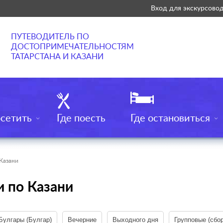
Вход для экскурсово
ПУТЕВОДИТЕЛЬ ПО
ДОСТОПРИМЕЧАТЕЛЬНОСТЯМ
ТАТАРСТАНА И КАЗАНИ
осетить
Где поесть
Где остановиться
Казани
и по Казани
Булгары (Булгар)
Вечерние
Выходного дня
Групповые (сбо