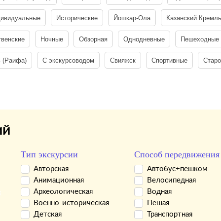
ивидуальные
Исторические
Йошкар-Ола
Казанский Кремл
твенские
Ночные
Обзорная
Однодневные
Пешеходные
 (Раифа)
С экскурсоводом
Свияжск
Спортивные
Старо
ий
Тип экскурсии
Способ передвижения
Авторская
Автобус+пешком
Анимационная
Велосипедная
Археологическая
Водная
Военно-историческая
Пешая
Детская
Транспортная