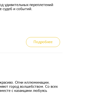
род удивительных переплетений
же судеб и событий.
Подробнее
красиво. Огни иллюминации,
няют город волшебством. Со всех
вместе с казанцами любуясь