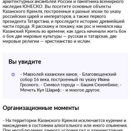
архитектурных ансамблей России и памятника всемирного
наследия ЮНЕСКО. Вы посетите основные объекты
Казанского Кремля, построенные в разные эпохи по указу
российских царей и императоров, а также первого
президента Татарстана, и проследите историю древнейшей
части города. Я расскажу и покажу, как рос и менялся наш
Казанский Кремль во времени, как здесь начинали жить бок
о бок две мировые культуры — русская и татарская, две
мировые религии — христианство и ислам.
Вы увидите
- Мавзолей казанских ханов; - Благовещенский
собор 16 века, построенный по указу Ивана
Грозного; - Символ города — башня Сююмбике; -
Мечеть Кул Шариф; - и многое другое.
Организационные моменты
- На территории Казанского Кремля исключается курение и
нахождение в состоянии алкогольного или иного опьянения.
При несоблюдении данного условия гид и администрация