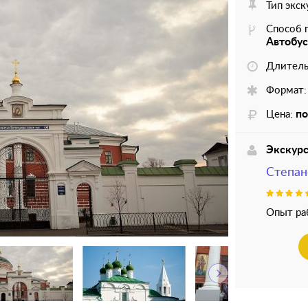
Тип экск
Способ 
Автобу
Длитель
Формат:
по
Цена:
Экскур
Степан
Опыт ра