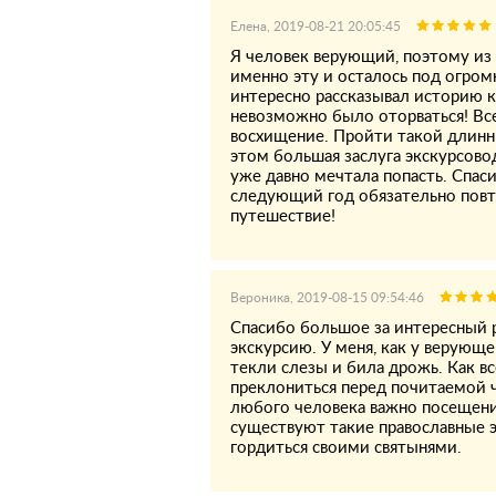
Елена, 2019-08-21 20:05:45
Я человек верующий, поэтому из 
именно эту и осталось под огром
интересно рассказывал историю к
невозможно было оторваться! Вс
восхищение. Пройти такой длинны
этом большая заслуга экскурсово
уже давно мечтала попасть. Спаси
следующий год обязательно повт
путешествие!
Вероника, 2019-08-15 09:54:46
Спасибо большое за интересный р
экскурсию. У меня, как у верующе
текли слезы и била дрожь. Как вс
преклониться перед почитаемой 
любого человека важно посещение
существуют такие православные э
гордиться своими святынями.