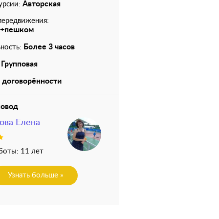
Авторская
урсии:
передвижения:
с+пешком
Более 3 часов
ность:
Групповая
 договорённости
совод
ова Елена
боты: 11 лет
Узнать больше »