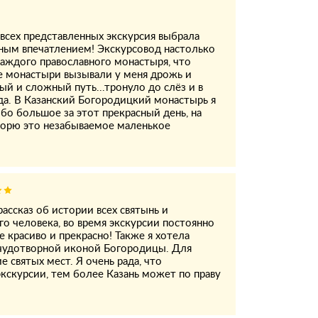
всех представленных экскурсия выбрала
ным впечатлением! Экскурсовод настолько
аждого православного монастыря, что
е монастыри вызывали у меня дрожь и
й и сложный путь...тронуло до слёз и в
да. В Казанский Богородицкий монастырь я
бо большое за этот прекрасный день, на
орю это незабываемое маленькое
ассказ об истории всех святынь и
го человека, во время экскурсии постоянно
е красиво и прекрасно! Также я хотела
чудотворной иконой Богородицы. Для
 святых мест. Я очень рада, что
кскурсии, тем более Казань может по праву