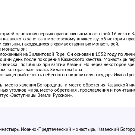
торией основания первых православных монастырей 16 века в 
 казанского ханства к московскому княжеству, об истории прав
м святыни, находящихся в храмах старинных монастырей.
е монастыри:
ложенный на Зилантовой Горе. Он основан в 1552 году по личн
ющий день после покорения Казанского ханства. Монастырь пер
 войска , погибших при взятии Казани. Но через некоторое вр
м, которая называлась Зилантова Гора:
священный в честь небесного покровителя государя Ивана Гроз
- место явления Богородицы и место обретения Казанской ик
ных уголков мира, место обретения , прославления и почитани
тус «Заступницы Земли Русской».
мнастырь, Иоанно-Предтеченский монастырь, Казанский Богор