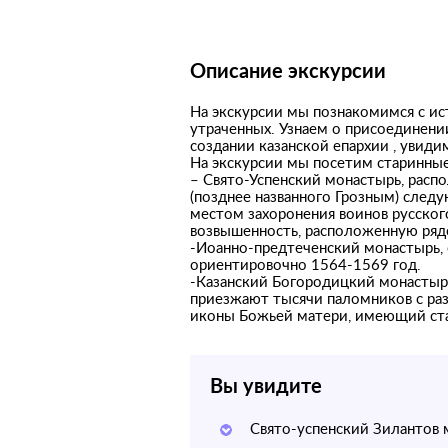
Описание экскурсии
На экскурсии мы познакомимся с ис
утраченных. Узнаем о присоединении
создании казанской епархии , увиди
На экскурсии мы посетим старинны
– Свято-Успенский монастырь, распо
(позднее названного Грозным) следу
местом захоронения воинов русского
возвышенность, расположенную рядо
-Иоанно-предтеченский монастырь, о
ориентировочно 1564-1569 год.
-Казанский Богородицкий монастырь
приезжают тысячи паломников с раз
иконы Божьей матери, имеющий ста
Вы увидите
Свято-успенский Зилантов 