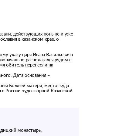
Казани, действующих поныне и уже
ославия в казанском крае, о
ому указу царя Ивана Васильевича
воначально располагался рядом с
емя обитель перенесли на
ного. Дата основания –
оны Божьей матери, место, куда
я в России чудотворной Казанской
одицкий монастырь.