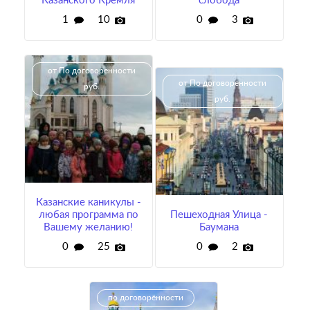
Казанского Кремля
слобода
1
10
0
3
от По договоренности
от По договоренности
руб.
руб.
Казанские каникулы -
любая программа по
Пешеходная Улица -
Вашему желанию!
Баумана
0
25
0
2
по договорённости