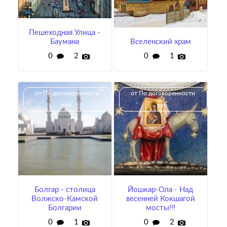
Пешеходная Улица -
Баумана
Вселенский храм
0
2
0
1
от По договоренности
от По договоренности
руб.
руб.
Болгар - столица
Йошкар-Ола - Над
Волжско-Камской
весенней Кокшагой
Болгарии
мосты!!!
0
1
0
2