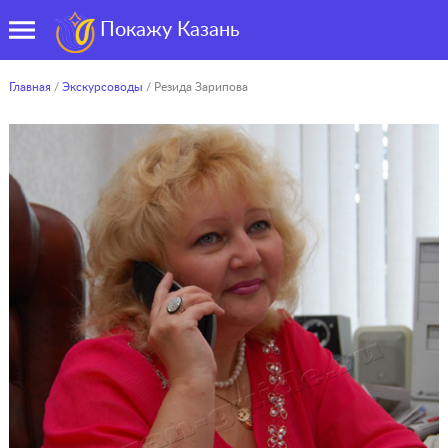
Покажу Казань
Главная
/
Экскурсоводы
/ Резида Зарипова