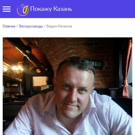
Покажу Казань
Главная
/
Экскурсоводы
/ Вадим Качалов