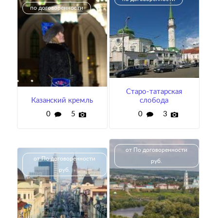
по договорённости
Старо-татарская
Казанский кремль
слобода
0
5
0
3
от По договоренности
от По договоренности
руб.
руб.