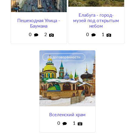
Елабуга - город-
Пешеходная Улица -
музей под открытым
Баумана
небом
0
2
0
1
по договорённости
Вселенский храм
0
1