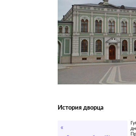
История дворца
Гу
дн
П