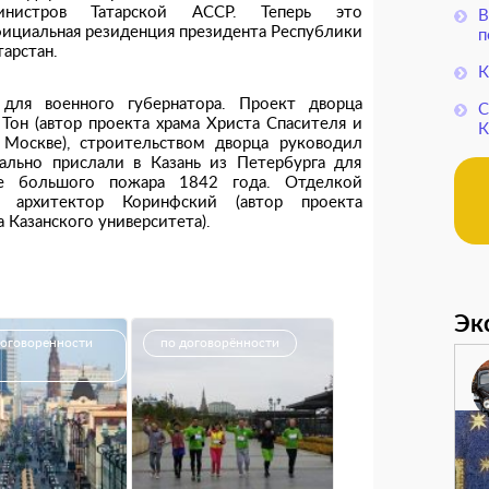
инистров Татарской АССР. Теперь это
В
ициальная резиденция президента Республики
п
тарстан.
К
 для военного губернатора. Проект дворца
С
Тон (автор проекта храма Христа Спасителя и
К
Москве), строительством дворца руководил
иально прислали в Казань из Петербурга для
е большого пожара 1842 года. Отделкой
й архитектор Коринфский (автор проекта
 Казанского университета).
Эк
договоренности
по договорённости