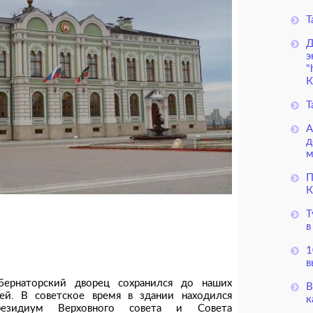
Т
Д
э
"
К
Т
А
д
м
П
К
Т
в
1
в
бернаторский дворец сохранился до наших
В
ей. В советское время в здании находился
к
резидиум Верховного совета и Совета