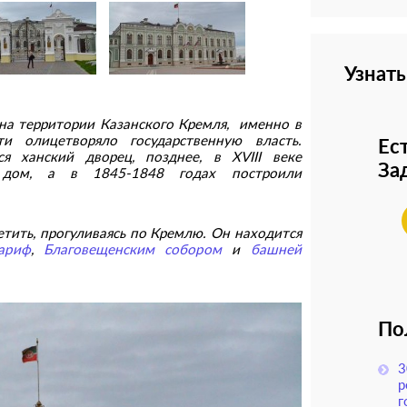
Узнать
 на территории Казанского Кремля, именно в
и олицетворяло государственную власть.
Ес
ся ханский дворец, позднее, в XVIII веке
Зад
й дом, а в 1845-1848 годах построили
тить, прогуливаясь по Кремлю. Он находится
ариф
,
Благовещенским собором
и
башней
По
3
р
г