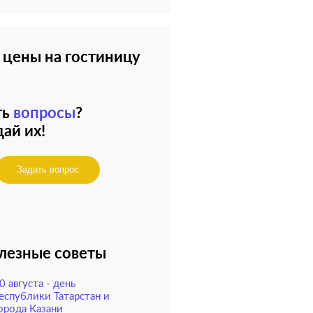
 цены на гостиницу
ть
вопросы
?
ай их!
Задать вопрос
лезные советы
0 августа - день
еспублики Татарстан и
орода Казани