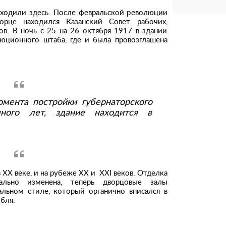
сходили здесь. После февральской революции
орце находился Казанский Совет рабочих,
ов. В ночь с 25 на 26 октября 1917 в здании
люционного штаба, где и была провозглашена
омента постройки губернаторского
ого лет, здание находится в
 XX веке, и на рубеже XX и XXI веков. Отделка
ально изменена, теперь дворцовые залы
альном стиле, который органично вписался в
бля.