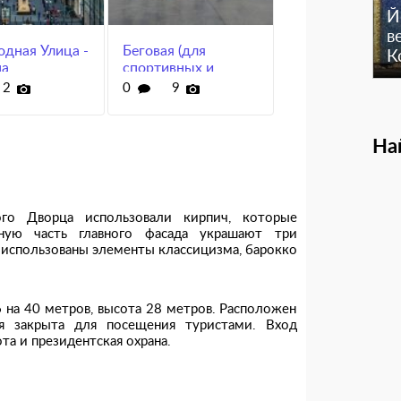
Й
в
дная Улица -
Беговая (для
К
на
спортивных и
активных туристов)
2
0
9
- по
достопримечательным
местам Казани!
На
ого Дворца использовали кирпич, которые
ьную часть главного фасада украшают три
 использованы элементы классицизма, барокко
 на 40 метров, высота 28 метров. Расположен
я закрыта для посещения туристами. Вход
та и президентская охрана.