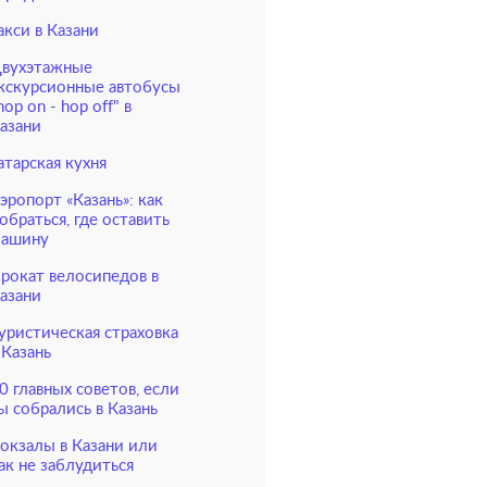
акси в Казани
вухэтажные
кскурсионные автобусы
hop on - hop off" в
азани
атарская кухня
эропорт «Казань»: как
обраться, где оставить
ашину
рокат велосипедов в
азани
уристическая страховка
 Казань
0 главных советов, если
ы собрались в Казань
окзалы в Казани или
ак не заблудиться