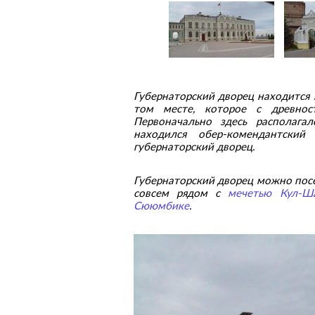
Губернаторский дворец находится
том месте, которое с древност
Первоначально здесь располагал
находился обер-комендантски
губернаторский дворец.
Губернаторский дворец можно посе
совсем рядом с
мечетью Кул-Ш
Сююмбике
.