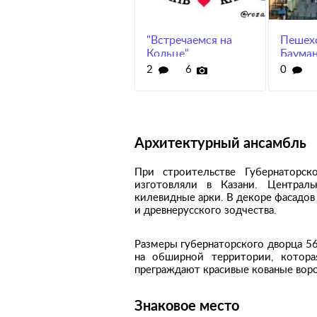
"Встречаемся на
Пешехо
Кольце"
Баума
2
6
0
Архитектурный ансамбль
При строительстве Губернаторск
изготовляли в Казани. Централ
килевидные арки. В декоре фасадов
и древнерусского зодчества.
Размеры губернаторского дворца 56
на обширной территории, котора
преграждают красивые кованые воро
Знаковое место