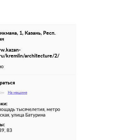
нкмана, 1, Казань, Респ.
ан
ww.kazan-
ru/kremlin/architecture/2/
но
раться
ом
На машине
ки:
лощадь тысячелетия, метро
кая, улица Батурина
ы:
89, 83