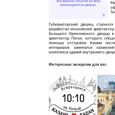
Все важные события XX века
М
происходили во дворце.
оф
Та
Губернаторский дворец строился
разработал московский архитектор 
Большого Кремлевского дворца в 
архитектор Песке, которого спец
помощи отстройки Казани посл
интерьеров занимался казански
комплекса зданий внутреннего двора
Интересные экскурсии для вас:
по договорённости
от По 
руб.