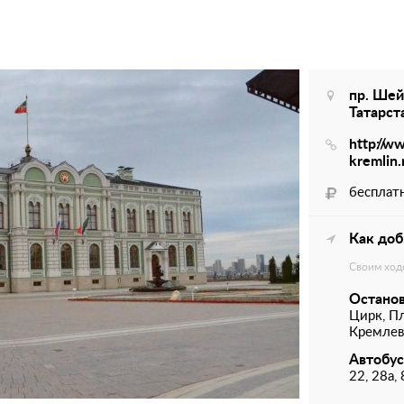
пр. Шей
Татарст
http://w
kremlin.
бесплат
Как доб
Своим ход
Останов
Цирк, П
Кремлевс
Автобус
22, 28а, 