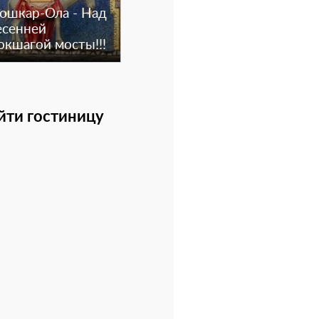
ошкар-Ола - Над
есенней
окшагой мосты!!!
йти гостиницу