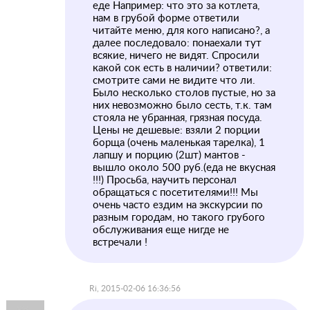
еде Например: что это за котлета,
нам в грубой форме ответили
читайте меню, для кого написано?, а
далее последовало: понаехали тут
всякие, ничего не видят. Спросили
какой сок есть в наличии? ответили:
смотрите сами не видите что ли.
Было несколько столов пустые, но за
них невозможно было сесть, т.к. там
стояла не убранная, грязная посуда.
Цены не дешевые: взяли 2 порции
борща (очень маленькая тарелка), 1
лапшу и порцию (2шт) мантов -
вышло около 500 руб.(еда не вкусная
!!!) Просьба, научить персонал
обращаться с посетителями!!! Мы
очень часто ездим на экскурсии по
разным городам, но такого грубого
обслуживания еще нигде не
встречали !
Ri, 2015-02-06 16:36:56