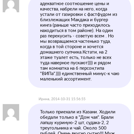
адекватное соотношение цены и
качества, набрели на него, когда
устали от газировки с фастфудом из
близлежащих Макдака и бургер
кинга (раньше часто приходилось
находиться в том районе). На один
раз перекусить - советую всем . Но
мы возвращаемся частенько туда,
когда в той стороне и хочется
домашнего супчика.Кстати, на 2
этаже туалет есть, только не всех
туда наверное пускают)))) и рядом
там комнатка на 6 персон,типа
"ВИПа".)))) единственный минус-к чаю
маленький ассортимент.
Ирина, 2014-10-31 15:56:55
Только приехали из Казани. Ходили
обедали только в "Дом чая". Брали
лапшу куриную-2 шт, судака-2, 2
треугольника и чай. Около 500
рублей. Очень вкусно сытно!!! Муж