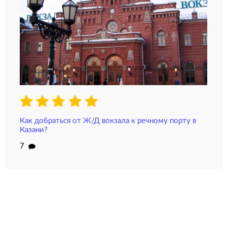
Как добраться от Ж/Д вокзала к речному порту в
Казани?
7