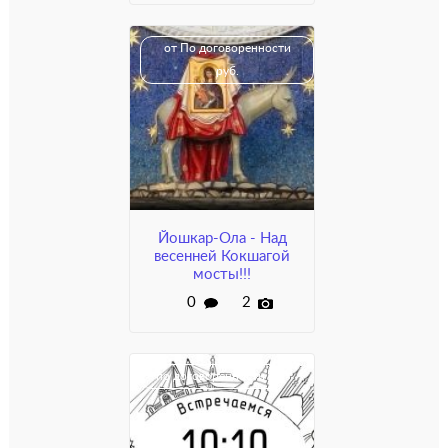
от По договоренности
руб.
Йошкар-Ола - Над
весенней Кокшагой
мосты!!!
0
2
по договорённости