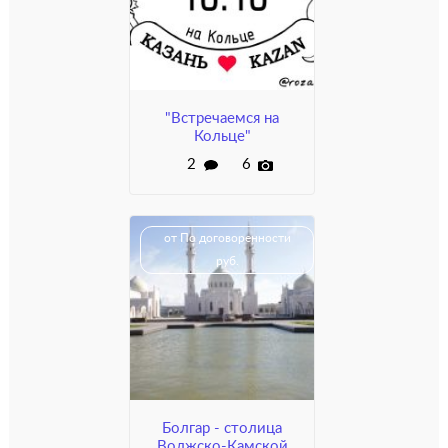
"Встречаемся на
Кольце"
2
6
от По договоренности
руб.
Болгар - столица
Волжско-Камской