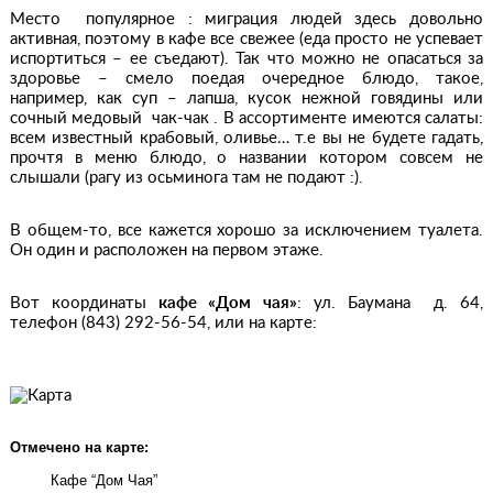
Место популярное : миграция людей здесь довольно
активная, поэтому в кафе все свежее (еда просто не успевает
испортиться – ее съедают). Так что можно не опасаться за
здоровье – смело поедая очередное блюдо, такое,
например, как суп – лапша, кусок нежной говядины или
сочный медовый чак-чак . В ассортименте имеются салаты:
всем известный крабовый, оливье… т.е вы не будете гадать,
прочтя в меню блюдо, о названии котором совсем не
слышали (рагу из осьминога там не подают :).
В общем-то, все кажется хорошо за исключением туалета.
Он один и расположен на первом этаже.
Вот координаты
кафе «Дом чая»
: ул. Баумана д. 64,
телефон (843) 292-56-54, или на карте:
Отмечено на карте:
Кафе “Дом Чая”