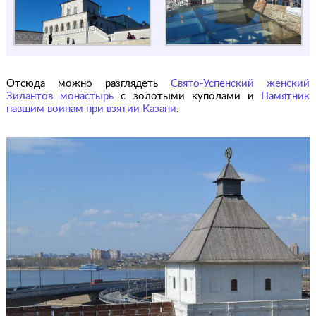
Отсюда можно разглядеть
Свято-Успенский женский
Зилантов монастырь
с золотыми куполами и
Памятник
павшим воинам при взятии Казани
.