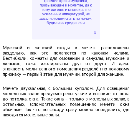
Громкие крики муэдзина,
призывающие к молитве, да к
тому же еще и многократно
усиленные аппаратурой, не
давали людям спать по ночам,
будили их среди ночи.
Мужской и женский входы в мечеть расположены
раздельно, как это полагается по канонам ислама.
Вестибюли, комнаты для омовений и санузлы, мужские и
женские, тоже изолированы друг от друга. И даже
этажность молитвенного помещения разделён по половому
признаку — первый этаж для мужчин, второй для женщин.
Мечеть двухзальная, с большим куполом. Для освещения
молельных залов предусмотрены узкие и высокие, от пола
до потолка, окна. Такие окна – только в молельных залах, в
остальных, вспомогательных помещениях мечети окна
обычные. Так что по фасаду сразу можно определить, где
находятся молельные залы.