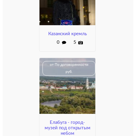
Казанский кремль
0
5
от По договоренности
руб.
Елабуга - город-
музей под открытым
небом