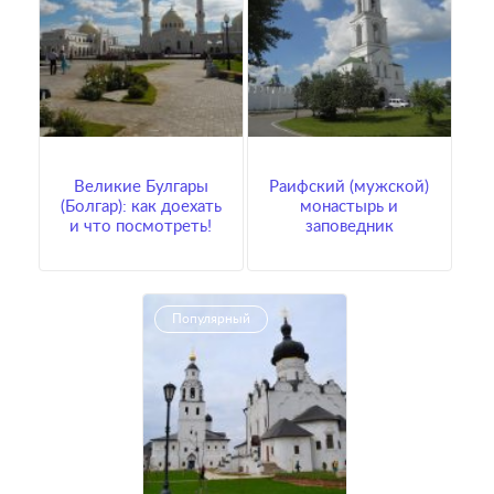
Великие Булгары
Раифский (мужской)
(Болгар): как доехать
монастырь и
и что посмотреть!
заповедник
Популярный