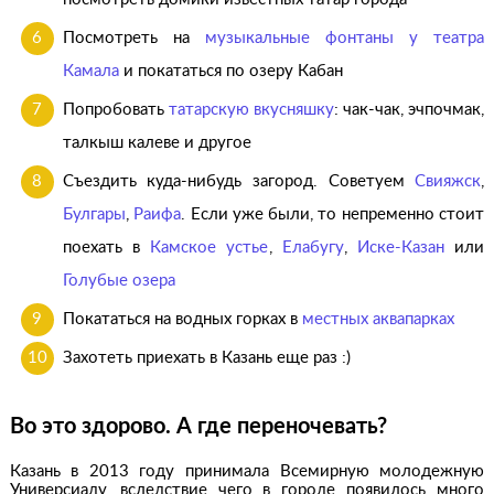
Посмотреть на
музыкальные фонтаны у театра
Камала
и покататься по озеру Кабан
Попробовать
татарскую вкусняшку
: чак-чак, эчпочмак,
талкыш калеве и другое
Съездить куда-нибудь загород. Советуем
Свияжск
,
Булгары
,
Раифа
. Если уже были, то непременно стоит
поехать в
Камское устье
,
Елабугу
,
Иске-Казан
или
Голубые озера
Покататься на водных горках в
местных аквапарках
Захотеть приехать в Казань еще раз :)
Во это здорово. А где переночевать?
Казань в 2013 году принимала Всемирную молодежную
Универсиаду, вследствие чего в городе появилось много