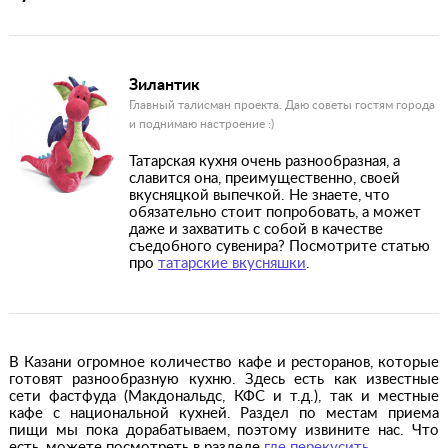
Зилантик
Главный талисман проекта. Даю советы гостям города
и поднимаю настроение :)
Татарская кухня очень разнообразная, а
славится она, преимущественно, своей
вкусняцкой выпечкой. Не знаете, что
обязательно стоит попробовать, а может
даже и захватить с собой в качестве
съедобного сувенира? Посмотрите статью
про
татарские вкусняшки
.
В Казани огромное количество кафе и ресторанов, которые
готовят разнообразную кухню. Здесь есть как известные
сети фастфуда (Макдональдс, КФС и т.д.), так и местные
кафе с национальной кухней. Раздел по местам приема
пищи мы пока дорабатываем, поэтому извините нас. Что
есть, можете посмотреть в разделе
где перекусить
.