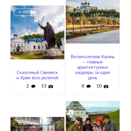
от 800 руб.
Великолепная Казань
— главные
архитектурные
Сказочный Свияжск
шедевры за один
и Храм всех религий
день
2
13
0
10
от 500 руб.
по договорённости