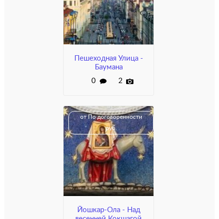
Пешеходная Улица -
Баумана
0
2
от По договоренности
руб.
Йошкар-Ола - Над
весенней Кокшагой