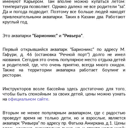
именуют Карьером. Там вполне можно купаться летом:
температура позволяет. Однако далеко не все родители “за”.
Да и погода подводит. Поэтому все больше людей находят
привлекательными аквапарки. Таких в Казани два. Работают
круглый год.
Это аквапарки
“Барионикс”
и
“Ривьера”
.
Первый открывшийся аквапарк “Барионикс” по адресу М.
Гафури, д. 46 (остановка “Речной порт”) долго не имел
названия. Сегодня это очень популярное место отдыха детей
и родителей, где, что очень приятно, всегда много скидок.
Также на территории аквапарка работает боулинг и
ресторан.
Инструкторов возле бассейна здесь достаточно для того,
чтобы быть спокойным за своих детей, цены можно узнать
на
официальном сайте
.
Вторым не менее популярным аквапарком, где с радостью
проведут время не только дети, но и взрослые, является
аквапарк “Ривьера” по адресу пр. Фатыха Амирхана, д.1. Цены