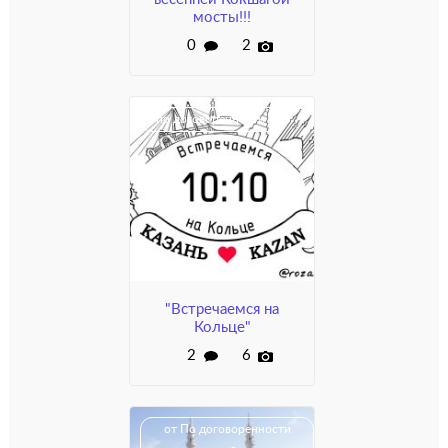
мосты!!!
0
2
по договорённости
"Встречаемся на
Кольце"
2
6
от По договоренности