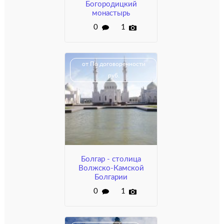
Богородицкий
монастырь
0
1
от По договоренности
руб.
Болгар - столица
Волжско-Камской
Болгарии
0
1