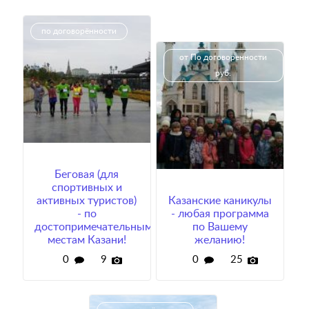
по договорённости
от По договоренности
руб.
Беговая (для
спортивных и
активных туристов)
Казанские каникулы
- по
- любая программа
достопримечательным
по Вашему
местам Казани!
желанию!
0
9
0
25