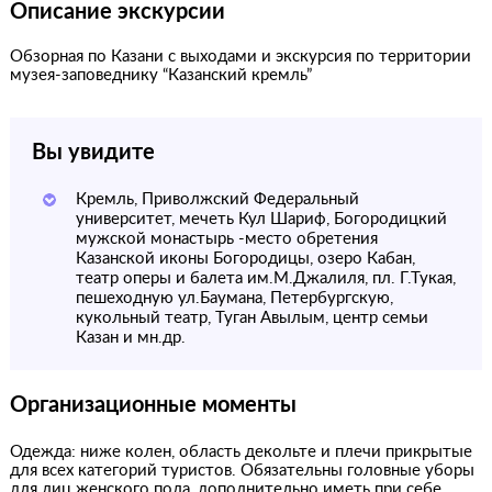
Описание экскурсии
Обзорная по Казани с выходами и экскурсия по территории
музея-заповеднику “Казанский кремль”
Вы увидите
Кремль, Приволжский Федеральный
университет, мечеть Кул Шариф, Богородицкий
мужской монастырь -место обретения
Казанской иконы Богородицы, озеро Кабан,
театр оперы и балета им.М.Джалиля, пл. Г.Тукая,
пешеходную ул.Баумана, Петербургскую,
кукольный театр, Туган Авылым, центр семьи
Казан и мн.др.
Организационные моменты
Одежда: ниже колен, область декольте и плечи прикрытые
для всех категорий туристов. Обязательны головные уборы
для лиц женского пола, дополнительно иметь при себе