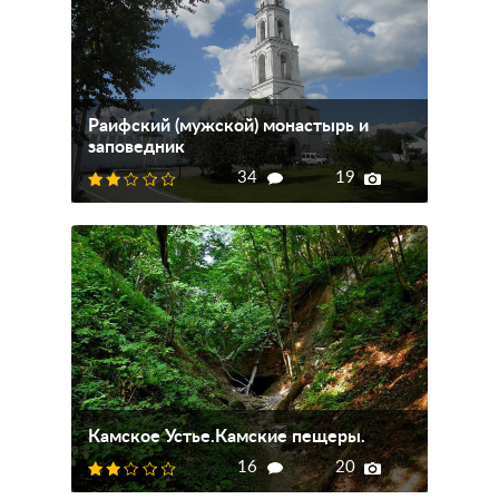
Раифский (мужской) монастырь и
заповедник
34
19
Камское Устье.Камские пещеры.
16
20