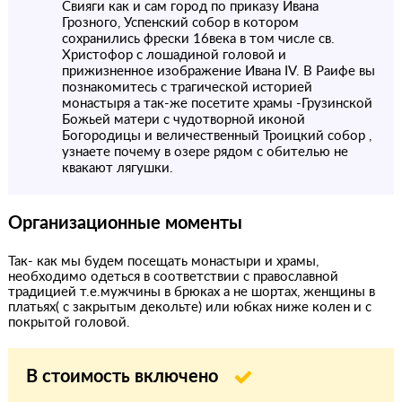
Свияги как и сам город по приказу Ивана
Грозного, Успенский собор в котором
сохранились фрески 16века в том числе св.
Христофор с лошадиной головой и
прижизненное изображение Ивана IV. В Раифе вы
познакомитесь с трагической историей
монастыря а так-же посетите храмы -Грузинской
Божьей матери с чудотворной иконой
Богородицы и величественный Троицкий собор ,
узнаете почему в озере рядом с обителью не
квакают лягушки.
Организационные моменты
Так- как мы будем посещать монастыри и храмы,
необходимо одеться в соответствии с православной
традицией т.е.мужчины в брюках а не шортах, женщины в
платьях( с закрытым декольте) или юбках ниже колен и с
покрытой головой.
В стоимость включено