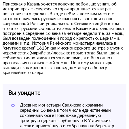
Приезжая в Казань хочется конечно побольше узнать об
истории края, экскурсия которая предлагается как раз
позволяет это сделать.В ходе неё мы посетим место с
которого началась русская экспансия на восток и на юг
современной России уникальность Свияжска ещё и в том
что этот русский форпост на земле Казанского ханства был
построен в середине 16 века за четыре недели т.е. за месяц
был возведён полноценный город с крепостью, церквями,
домами и т.д. История Раифского монастыря началась в
“смутное время” 1613г.как миссионерского центра в глухих
черемисских (марийских)лесах которые тогда были , да и
сейчас частично являются язычниками, это был оплот
православия на языческой земле. Поэтому монастырь
выглядит как крепость в заповедном лесу на берегу
красивейшего озера.
Вы увидите
Древние монастыри Свияжска с храмами
середины 16 века в том числе единственный
сохранившуюся в Поволжье деревянную
Троицкую церковь срубленную В Углических
лесах и привезённую и собранную на берегах р.