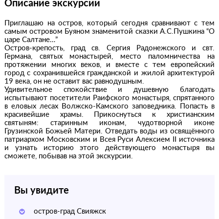
Описание экскурсии
Приглашаю на остров, который сегодня сравнивают с тем
самым островом Буяном знаменитой сказки А.С.Пушкина “О
царе Салтане…”
Остров-крепость, град св. Сергия Радонежского и свт.
Германа, святых монастырей, место паломничества на
протяжении многих веков, и вместе с тем европейский
город с сохранившейся гражданской и жилой архитектурой
19 века, он не оставит вас равнодушным.
Удивительное спокойствие и душевную благодать
испытывают посетители Раифского монастыря, спрятанного
в еловых лесах Волжско-Камского заповедника. Попасть в
красивейшие храмы. Прикоснуться к христианским
святыням: старинным иконам, чудотворной иконе
Грузинской Божьей Матери. Отведать воды из освящённого
патриархом Московским и Всея Руси Алексием II источника
и узнать историю этого действующего монастыря вы
сможете, побывав на этой экскурсии.
Вы увидите
остров-град Свияжск