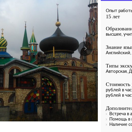
Опыт работ
15 лет
Образовани
высшее, учи
Знание язы
Английский,
Типы экску
Авторская, 
Стоимость 
рублей в ча
рублей в час
Дополнител
Встреча в 
Помощь в 
Наличие с