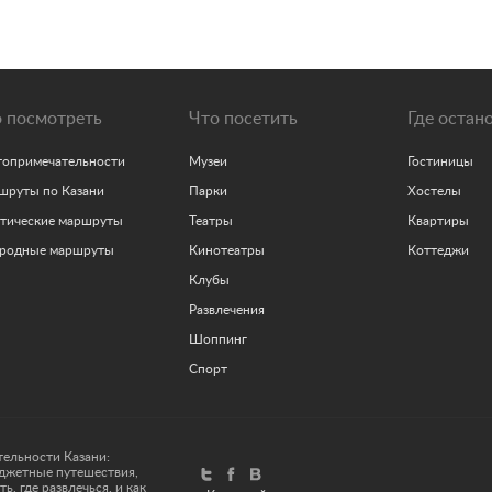
 посмотреть
Что посетить
Где остан
топримечательности
Музеи
Гостиницы
шруты по Казани
Парки
Хостелы
атические маршруты
Театры
Квартиры
ородные маршруты
Кинотеатры
Коттеджи
Клубы
Развлечения
Шоппинг
Спорт
тельности Казани:
юджетные путешествия,
ь, где развлечься, и как