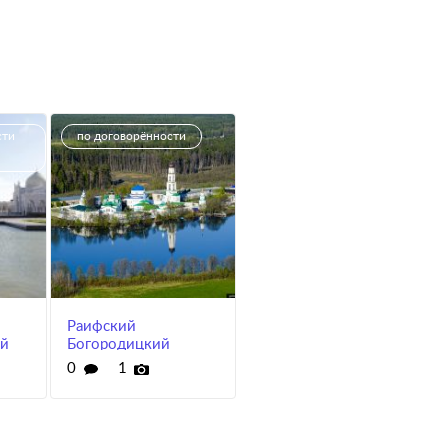
сти
по договорённости
Раифский
й
Богородицкий
монастырь
0
1