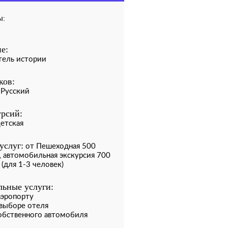
ы:
е:
тель истории
ков:
 Русский
рсий:
Детская
услуг:
от Пешеходная 500
с, автомобильная экскурсия 700
 (для 1-3 человек)
ьные услуги:
аэропорту
выборе отеля
обственного автомобиля