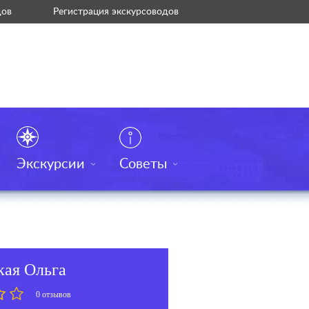
дов
Регистрация экскурсоводов
Экскурсии
Советы
кая Ольга
0 отзывов