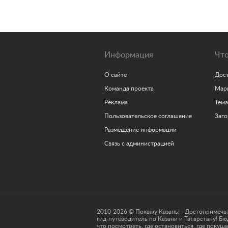
Информация
Что
О сайте
Дос
Команда проекта
Мар
Реклама
Тем
Пользовательское соглашение
Заг
Размещение информации
Связь с администрацией
2010-2026 © Покажу Казань! - Достопримеча
гид-путеводитель по Казани и Татарстану! Б
что посмотреть, где остановиться, где покушат