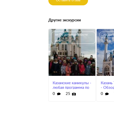
Оставить отзыв
Другие экскурсии
от По договоренности
по дог
руб.
Казанские каникулы -
Казань
любая программа по
- Обзор
Вашему желанию!
по Каза
0
25
0
посеще