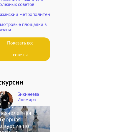
олезных советов
азанский метрополитен
мотровые площадки в
азани
Показать все
советы
скурсии
Бикинеева
Ильмира
азань
ысячелетняя -
бзорная
кскурсия по