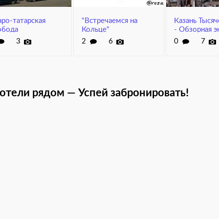
аро-татарская
"Встречаемся на
Казань Тысяч
обода
Кольце"
- Обзорная э
по Казани с
3
2
6
0
7
посещением
отели рядом — Успей забронировать!