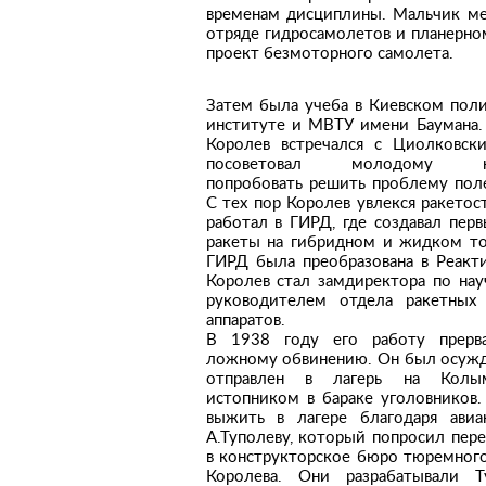
временам дисциплины. Мальчик меч
отряде гидросамолетов и планерном
проект безмоторного самолета.
Затем была учеба в Киевском пол
институте и МВТУ имени Баумана.
Королев встречался с Циолковск
посоветовал молодому кон
попробовать решить проблему поле
С тех пор Королев увлекся ракетос
работал в ГИРД, где создавал перв
ракеты на гибридном и жидком то
ГИРД была преобразована в Реак
Королев стал замдиректора по нау
руководителем отдела ракетных 
аппаратов.
В 1938 году его работу прерв
ложному обвинению. Он был осужде
отправлен в лагерь на Колым
истопником в бараке уголовников.
выжить в лагере благодаря авиа
А.Туполеву, который попросил пере
в конструкторское бюро тюремного
Королева. Они разрабатывали Т