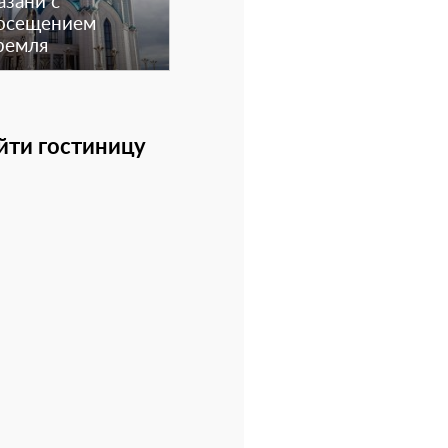
азани с
осещением
ремля
йти гостиницу