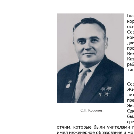
Гл
ко
ос
Се
ко
дв
про
Ве
Ка
ра
тип
Се
Жи
ли
пр
Яко
С.П. Королев.
Од
бы
ср
отчим, которые были учителями п
имел инженерное образование и мо