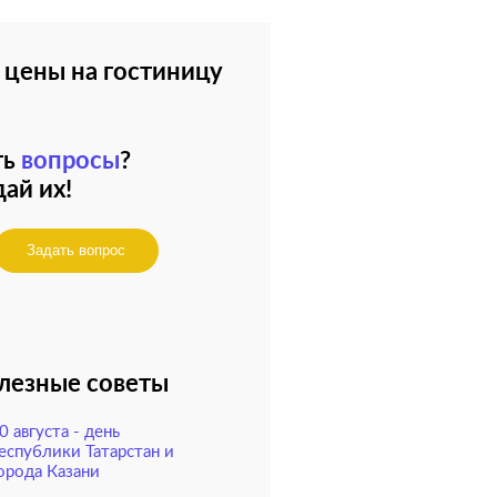
 цены на гостиницу
ть
вопросы
?
ай их!
Задать вопрос
лезные советы
0 августа - день
еспублики Татарстан и
орода Казани