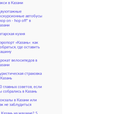
акси в Казани
вухэтажные
кскурсионные автобусы
hop on - hop off" в
азани
атарская кухня
эропорт «Казань»: как
обраться, где оставить
ашину
рокат велосипедов в
азани
уристическая страховка
 Казань
0 главных советов, если
ы собрались в Казань
окзалы в Казани или
ак не заблудиться
 Казань на машине? 5