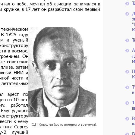
Т
тал о небе, мечтал об авиации, занимался в
 кружке, в 17 лет он разработал свой первый
Д
э
"
итехническом
К
 В 1929 году
им и ученый
Т
структору
А
та в космос.
д
троением. Он
м
ые советские
пливе, затем
П
тивный НИИ и
К
чной части и
летательных
Т
в
ал арест по
н на 10 лет,
1
у, работал
в
 Ему удалось
конструктору
В
вести к нему
к
С.П.Королев (фото военного времени).
 типа Сергея
у-2, лучший
В