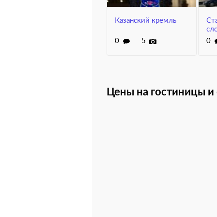
Казанский кремль
Ст
сл
0
5
0
Цены на гостиницы и 