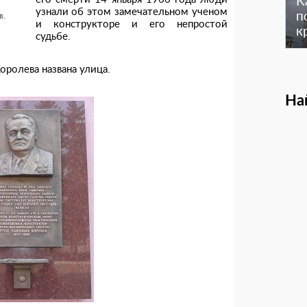
К
узнали об этом замечательном ученом
п
в.
и конструкторе и его непростой
к
судьбе.
оролева названа улица.
На