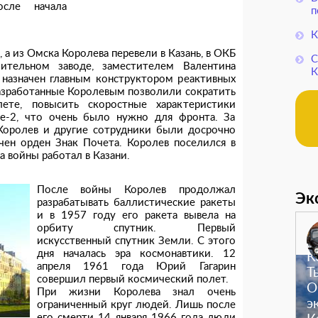
осле начала
п
К
 а из Омска Королева перевели в Казань, в ОКБ
С
ительном заводе, заместителем Валентина
К
 назначен главным конструктором реактивных
разработанные Королевым позволили сократить
ете, повысить скоростные характеристики
-2, что очень было нужно для фронта. За
Королев и другие сотрудники были досрочно
чен орден Знак Почета. Королев поселился в
а войны работал в Казани.
После войны Королев продолжал
Эк
разрабатывать баллистические ракеты
и в 1957 году его ракета вывела на
орбиту спутник. Первый
искусственный спутник Земли. С этого
дня началась эра космонавтики. 12
К
апреля 1961 года Юрий Гагарин
Т
совершил первый космический полет.
О
При жизни Королева знал очень
э
ограниченный круг людей. Лишь после
его смерти 14 января 1966 года люди