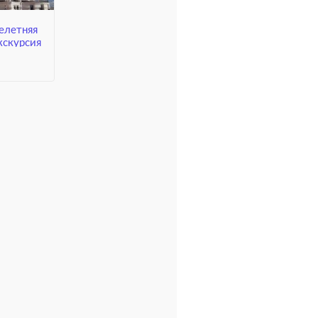
елетняя
кскурсия
 кремля