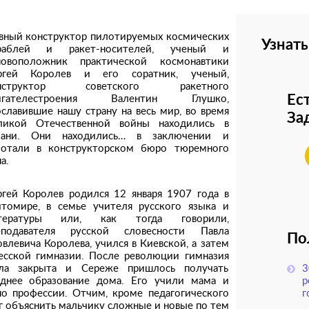
авный конструктор пилотируемых космических
Узнать
раблей и ракет-носителей, ученый и
новоположник практической космонавтики
ргей Королев и его соратник, ученый,
нструктор советского ракетного
Ес
игателестроения Валентин Глушко,
славившие нашу страну на весь мир, во время
Зад
ликой Отечественной войны находились в
зани. Они находились… в заключении и
ботали в конструкторском бюро тюремного
а.
ргей Королев родился 12 января 1907 года в
томире, в семье учителя русского языка и
тературы или, как тогда говорили,
еподавателя русской словесности Павла
По
влевича Королева, учился в Киевской, а затем
есской гимназии. После революции гимназия
ла закрыта и Сереже пришлось получать
3
еднее образование дома. Его учили мама и
р
о профессии. Отчим, кроме педагогического
г
г объяснить мальчику сложные и новые по тем