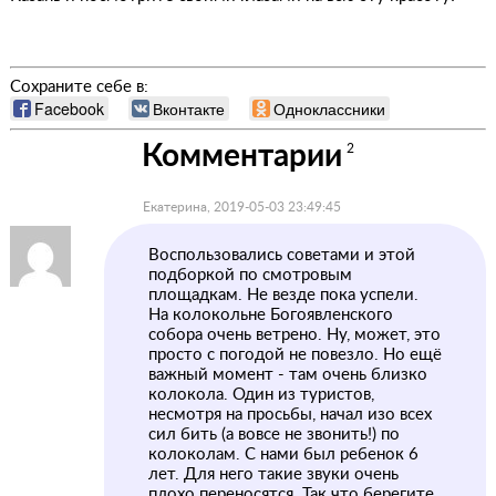
Сохраните себе в:
Facebook
Вконтакте
Одноклассники
Комментарии
2
Екатерина, 2019-05-03 23:49:45
Воспользовались советами и этой
подборкой по смотровым
площадкам. Не везде пока успели.
На колокольне Богоявленского
собора очень ветрено. Ну, может, это
просто с погодой не повезло. Но ещё
важный момент - там очень близко
колокола. Один из туристов,
несмотря на просьбы, начал изо всех
сил бить (а вовсе не звонить!) по
колоколам. С нами был ребенок 6
лет. Для него такие звуки очень
плохо переносятся. Так что берегите