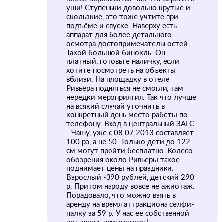
уши! Ступеньки довольно крутые и
скользкие, это тоже учтите при
подъёме и спуске. Наверху есть
аппарат для более детального
осмотра достопримечательностей.
Такой большой бинокль. Он
платный, готовьте наличку, если
хотите посмотреть на объекты
вблизи. На площадку в отеле
Ривьера подняться не смогли, там
нередки мероприятия. Так что лучше
на всякий случай уточнить в
конкретный день место работы по
телефону. Вход в центральный ЗАГС
- Чашу, уже с 08.07.2013 составляет
100 рэ, а не 50. Только дети до 122
см могут пройти бесплатно. Колесо
обозрения около Ривьеры такое
поднимает цены на праздники.
Взрослый -390 рублей, детский 290
р. Притом народу вовсе не ажиотаж.
Порадовало, что можно взять в
аренду на время аттракциона селфи-
палку за 59 р. У нас ее собственной