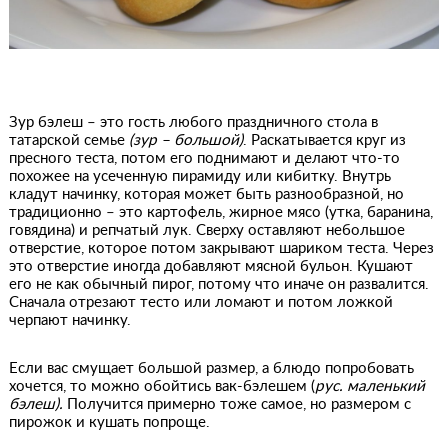
Зур бэлеш – это гость любого праздничного стола в
татарской семье
(зур – большой)
. Раскатывается круг из
пресного теста, потом его поднимают и делают что-то
похожее на усеченную пирамиду или кибитку. Внутрь
кладут начинку, которая может быть разнообразной, но
традиционно – это картофель, жирное мясо (утка, баранина,
говядина) и репчатый лук. Сверху оставляют небольшое
отверстие, которое потом закрывают шариком теста. Через
это отверстие иногда добавляют мясной бульон. Кушают
его не как обычный пирог, потому что иначе он развалится.
Сначала отрезают тесто или ломают и потом ложкой
черпают начинку.
Если вас смущает большой размер, а блюдо попробовать
хочется, то можно обойтись вак-бэлешем (
рус. маленький
бэлеш).
Получится примерно тоже самое, но размером с
пирожок и кушать попроще.