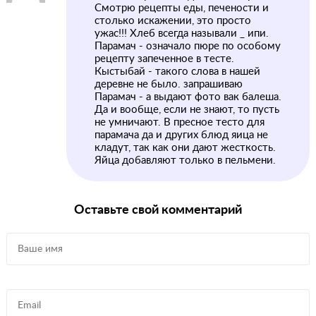
Смотрю рецепты еды, печености и
столько искажении, это просто
ужас!!! Хлеб всегда называли _ ипи.
Парамач - означало пюре по особому
рецепту запеченное в тесте.
Кыстыбай - такого слова в нашей
деревне не было. запрашиваю
Парамач - а выдают фото вак балеша.
Да и вообще, если не знают, то пусть
не умничают. В пресное тесто для
парамача да и других блюд яица не
кладут, так как они дают жесткость.
Яйца добавляют только в пельмени.
Оставьте свой комментарий