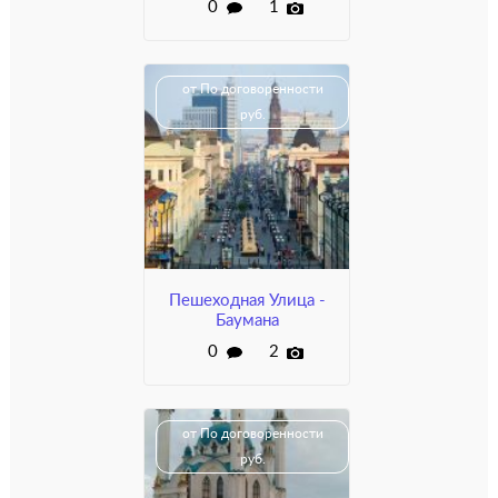
0
1
от По договоренности
руб.
Пешеходная Улица -
Баумана
0
2
от По договоренности
руб.