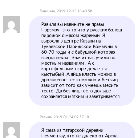
Гульсина, 2019-12-13 18:43:58
Равиля вы извините не правы !
Пэрэмэч -зто то что у русских бэлеш
пирожок с мясом жареный. Я
выросла в центре Казани на
Тукаевской Парижской Коммуны в
60-70 годы и с бабушкой которая
всегда пекла . Значит вас учили по
местным названиям . А с
картофельным пюре делается
кыстыбый .А яйца класть можно в
дрожжевое тесто можно и без яиц
зависит от того как умеешь месить
тесто. Да без яиц тесто дольше
сохраняется мягким и заветривается.
Равиля, 2019-01-24 09:57:18
Я сама из татарской деревни
Печментау, что не далеко от Арска.