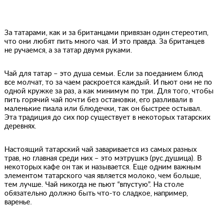
За татарами, как и за британцами привязан один стереотип,
что они любят пить много чая. И это правда. За британцев
не ручаемся, а за татар двумя руками.
Чай для татар – это душа семьи. Если за поеданием блюд
все молчат, то за чаем раскроется каждый. И пьют они не по
одной кружке за раз, а как минимум по три. Для того, чтобы
пить горячий чай почти без остановки, его разливали в
маленькие пиала или блюдечки, так он быстрее остывал.
Эта традиция до сих пор существует в некоторых татарских
деревнях.
Настоящий татарский чай заваривается из самых разных
трав, но главная среди них – это мэтрушкэ (рус.душица). В
некоторых кафе он так и называется. Еще одним важным
элементом татарского чая является молоко, чем больше,
тем лучше. Чай никогда не пьют “впустую”. На столе
обязательно должно быть что-то сладкое, например,
варенье.