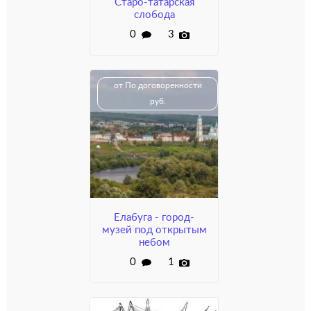
Старо-татарская
слобода
0
3
от По договоренности
руб.
Елабуга - город-
музей под открытым
небом
0
1