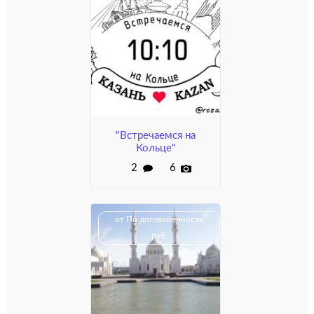
по договорённости
"Встречаемся на
Кольце"
2
6
от По договоренности
руб.