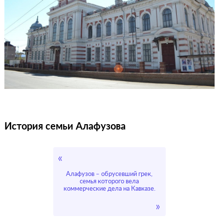
История семьи Алафузова
Алафузов – обрусевший грек,
семья которого вела
коммерческие дела на Кавказе.