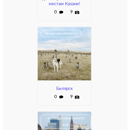
местам Казани!
0
9
по договорённости
Билярск
0
9
от По договоренности
руб.