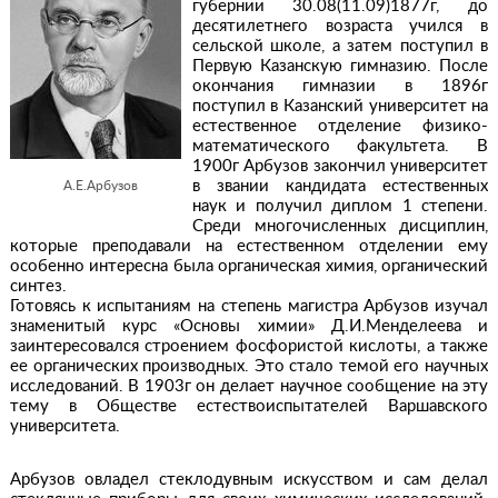
губернии 30.08(11.09)1877г, до
десятилетнего возраста учился в
сельской школе, а затем поступил в
Первую Казанскую гимназию. После
окончания гимназии в 1896г
поступил в Казанский университет на
естественное отделение физико-
математического факультета. В
1900г Арбузов закончил университет
в звании кандидата естественных
А.Е.Арбузов
наук и получил диплом 1 степени.
Среди многочисленных дисциплин,
которые преподавали на естественном отделении ему
особенно интересна была органическая химия, органический
синтез.
Готовясь к испытаниям на степень магистра Арбузов изучал
знаменитый курс «Основы химии» Д.И.Менделеева и
заинтересовался строением фосфористой кислоты, а также
ее органических производных. Это стало темой его научных
исследований. В 1903г он делает научное сообщение на эту
тему в Обществе естествоиспытателей Варшавского
университета.
Арбузов овладел стеклодувным искусством и сам делал