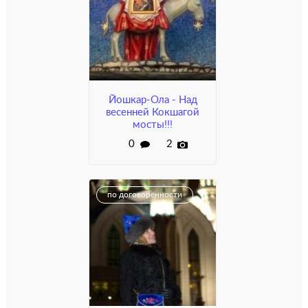
Йошкар-Ола - Над
весенней Кокшагой
мосты!!!
0
2
по договорённости