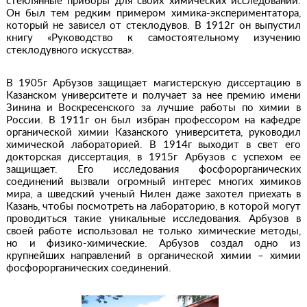
стеклянные приборы для своих химических исследований.
Он был тем редким примером химика-экспериментатора,
который не зависел от стеклодувов. В 1912г он выпустил
книгу «Руководство к самостоятельному изучению
стеклодувного искусства».
В 1905г Арбузов защищает магистерскую диссертацию в
Казанском университете и получает за нее премию имени
Зинина и Воскресенского за лучшие работы по химии в
России. В 1911г он был избран профессором на кафедре
органической химии Казанского университета, руководил
химической лабораторией. В 1914г выходит в свет его
докторская диссертация, в 1915г Арбузов с успехом ее
защищает. Его исследования фосфорорганических
соединений вызвали огромный интерес многих химиков
мира, а шведский ученый Нилен даже захотел приехать в
Казань, чтобы посмотреть на лабораторию, в которой могут
проводиться такие уникальные исследования. Арбузов в
своей работе использовал не только химические методы,
но и физико-химические. Арбузов создал одно из
крупнейших направлений в органической химии – химии
фосфорорганических соединений.