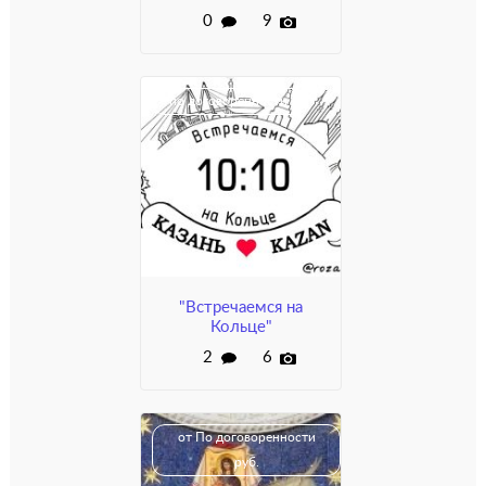
0
9
по договорённости
"Встречаемся на
Кольце"
2
6
от По договоренности
руб.