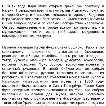
С 1812 года Карл Фукс открыл врачебную практику в
Казани. Прекрасный врач и изумительный диагност, он спас
от верной смерти и вылечил множество горожан. Бедняков
Карл Федорович лечил бесплатно, не жалея своего времени
и сил, будучи редким по своему бескорыстию человеком.
Он был единственным в городе врачом, которого звали в
мусульманские семьи, если требовалась медицинская
помощь женщинам-татаркам.
Научное наследие
Карла Фукса
очень обширно. Работы по
санитарному положению, этнографии (праздники,
религиозные обряды, семейная жизнь разных народов –
татар, чувашей, марийцев, мордвы, удмуртов), археологии,
истории Поволжья. Фукс собирал восточные монеты и
старинный рукописи. В своей библиотеке он собрал
большое количество русских, татарских и раскольничьих
рукописей В 1823 году его коллекция монет была куплена
Казанским университетом
для музея, а в 1850 году
коллекция была вывезена в Санкт-Петербург. Также Карл
Фукс совершил научную экспедицию на Урал, где собрал
коллекцию минералов для музея, написал несколько
научных статей, опубликованных в «Казанском Вестнике» о
топографии Урала, растительном мире, минералах и горном