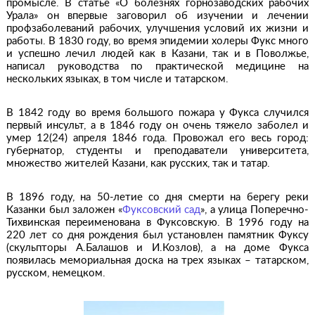
промысле. В статье «О болезнях горнозаводских рабочих
Урала» он впервые заговорил об изучении и лечении
профзаболеваний рабочих, улучшения условий их жизни и
работы. В 1830 году, во время эпидемии холеры Фукс много
и успешно лечил людей как в Казани, так и в Поволжье,
написал руководства по практической медицине на
нескольких языках, в том числе и татарском.
В 1842 году во время большого пожара у Фукса случился
первый инсульт, а в 1846 году он очень тяжело заболел и
умер 12(24) апреля 1846 года. Провожал его весь город:
губернатор, студенты и преподаватели университета,
множество жителей Казани, как русских, так и татар.
В 1896 году, на 50-летие со дня смерти на берегу реки
Казанки был заложен «
Фуксовский сад
», а улица Поперечно-
Тихвинская переименована в Фуксовскую. В 1996 году на
220 лет со дня рождения был установлен памятник Фуксу
(скульпторы А.Балашов и И.Козлов), а на доме Фукса
появилась мемориальная доска на трех языках – татарском,
русском, немецком.