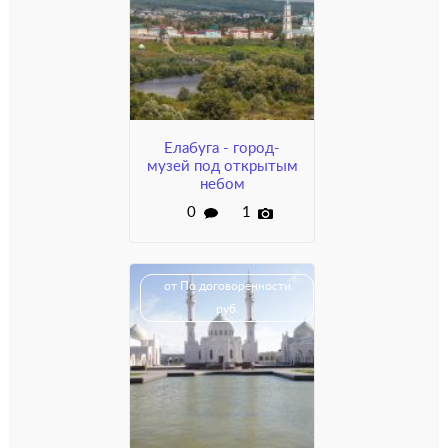
Елабуга - город-
музей под открытым
небом
0
1
от По договоренности
руб.