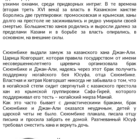
узкими окнами, среди придворных интриг. В те времена
(вторая треть XVI века) за власть в Казанском ханстве
боролись две группировки: промосковская и крымская, ханы
долго на престоле не засиживались и редко умирали своей
смертью. Большинство ханов родились и выросли далеко за
пределами Казани и в борьбе за власть опирались, в
основном, на внешние силы.
Сююмбике выдали замуж за казанского хана Джан-Али.
Царица Ковгоршат, которая правила государством от имени
несовершеннолетнего царевича организовала брак
Сююмбике и Джан-Али, надеясь через этот брак получить
поддержку ногайского бея Юсуфа, отца Сююмбике.
Властная и хитрая Ковгоршат никогда не забывала о том, что
в ногайской степи сидит свергнутый с казанского престола
хан из крымской группировки Сафа-Гирей, которого
поддерживал его тесть – ногайский мирза Мамай.
Как это часто бывает с династическими браками, брак
Сююмбике и Джан-Али оказался неудачным, детей у
царской четы не было. Сююмбике плакала, писала отцу
письма и просила забрать ее домой. Разгневанный Юсуф
требовал сместить хана и вернуть дочь.