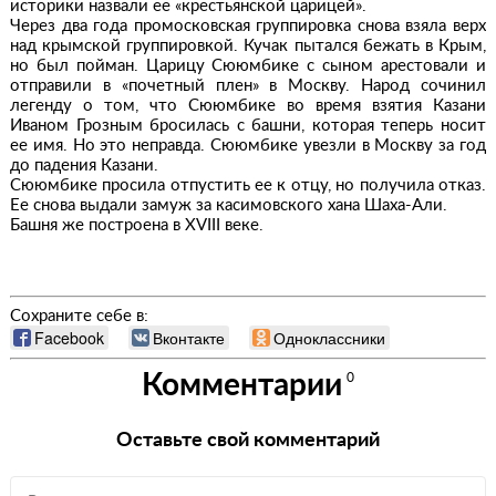
историки назвали ее «крестьянской царицей».
Через два года промосковская группировка снова взяла верх
над крымской группировкой. Кучак пытался бежать в Крым,
но был пойман. Царицу Сююмбике с сыном арестовали и
отправили в «почетный плен» в Москву. Народ сочинил
легенду о том, что Сююмбике во время взятия Казани
Иваном Грозным бросилась с башни, которая теперь носит
ее имя. Но это неправда. Сююмбике увезли в Москву за год
до падения Казани.
Сююмбике просила отпустить ее к отцу, но получила отказ.
Ее снова выдали замуж за касимовского хана Шаха-Али.
Башня же построена в XVIII веке.
Сохраните себе в:
Facebook
Вконтакте
Одноклассники
Комментарии
0
Оставьте свой комментарий