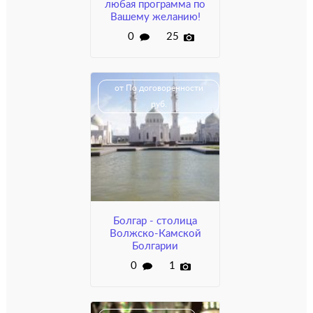
любая программа по
Вашему желанию!
0
25
от По договоренности
руб.
Болгар - столица
Волжско-Камской
Болгарии
0
1