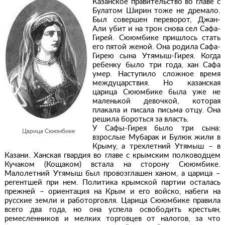
Казанское правительство во главе с
Булатом Ширин тоже не дремало.
Был совершен переворот, Джан-
Али убит и на трон снова сел Сафа-
Гирей. Сююмбике пришлось стать
его пятой женой. Она родила Сафа-
Гирею сына Утямыш-Гирея. Когда
ребенку было три года, хан Сафа
умер. Наступило сложное время
междуцарствия. Но казанская
царица Сююмбике была уже не
маленькой девочкой, которая
плакала и писала письма отцу. Она
решила бороться за власть.
У Сафы-Гирея было три сына:
Царица Сююмбике
взрослые Мубарак и Булюк жили в
Крыму, а трехлетний Утямыш – в
Казани. Ханская гвардия во главе с крымским полководцем
Кучаком (Кощаком) встала на сторону Сююмбике.
Малолетний Утямыш был провозглашен ханом, а царица –
регентшей при нем. Политика крымской партии осталась
прежней – ориентация на Крым и его войско, набеги на
русские земли и работорговля. Царица Сююмбике правила
всего два года, но она успела освободить крестьян,
ремесленников и мелких торговцев от налогов, за что