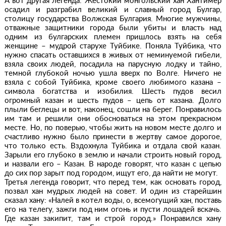
А вот другая легенда. Жестокий монгольский хан Хантимер
осадил и разграбил великий и славный город Булгар,
столицу государства Волжская Булгария. Многие мужчины,
отважные защитники города были убиты и власть над
одним из булгарских племен пришлось взять на себя
женщине – мудрой старухе Туйбике. Поняла Туйбика, что
нужно спасать оставшихся в живых от неминуемой гибели,
взяла своих людей, посадила на парусную лодку и тайно,
темной глубокой ночью ушла вверх по Волге. Ничего не
взяла с собой Туйбика, кроме своего любимого казана –
символа богатства и изобилия. Шесть пудов весил
огромный казан и шесть пудов – цепь от казана. Долго
плыли беглецы и вот, наконец, сошли на берег. Понравилось
им там и решили они обосноваться на этом прекрасном
месте. Но, по поверью, чтобы жить на новом месте долго и
счастливо нужно было принести в жертву самое дорогое,
что только есть. Вздохнула Туйбика и отдала свой казан.
Зарыли его глубоко в землю и начали строить новый город,
и назвали его – Казан. В народе говорят, что казан с цепью
до сих пор зарыт под городом, ищут его, да найти не могут.
Третья легенда говорит, что перед тем, как основать город,
позвал хан мудрых людей на совет. И один из старейшин
сказал хану: «Налей в котел воды, о, всемогущий хан, поставь
его на телегу, зажги под ним огонь и пусти лошадей вскачь.
Где казан закипит, там и строй город.» Понравился хану