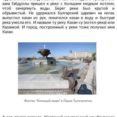
хана Габдуллы пришел к реке с большим медным котлом,
чтоб зачерпнуть воды. Берег реки был крутой и
обрывистый. Не удержался булгарский царевич на ногах,
выпустил казан из рук, покатился казан в воду и быстрая
река унесла его. И назвали ту реку Казан-су (котел-река) или
Казанкой. И город, построенный у реки тоже получил имя
Казан.
Фонтан “Кипящий казан” в Парке Тысячелетия.