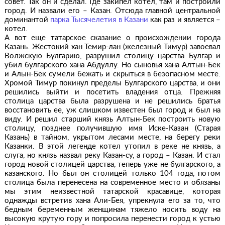
совет. Так он и сделал. Где закипел котел, там и построили
город. И назвали его – Казан. Отсюда главной центральной
доминантой
парка Тысячелетия в Казани
как раз и является –
котел.
А вот еще татарское сказание о происхождении города
Казань. Жестокий хан Темир-лан (железный Тимур) завоевал
Волжскую Булгарию, разрушил столицу царства Булгар и
убил булгарского хана Абдуллу. Но сыновья хана Алтын-Бек
и Алын-Бек сумели бежать и скрыться в безопасном месте.
Хромой Тимур покинул пределы Булгарского царства, и они
решились выйти и посетить владения отца. Прежняя
столица царства была разрушена и не решились братья
восстановить ее, уж слишком известен был город и был на
виду. И решил старший князь Алтын-Бек построить новую
столицу, позднее получившую имя Иске-Казан (Старая
Казань) в тайном, укрытом лесами месте, на берегу реки
Казанки. В этой легенде котел утопил в реке не князь, а
слуга, но князь назвал реку Казан-су, а город – Казан. И стал
город новой столицей царства, теперь уже не булгарского, а
казанского. Но был он столицей только 104 года, потом
столица была перенесена на современное место и обязаны
мы этим неизвестной татарской красавице, которая
однажды встретив хана Али-Бея, упрекнула его за то, что
бедным беременным женщинам тяжело носить воду на
высокую крутую гору и попросила перенести город к устью