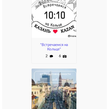
"Встречаемся на
Кольце"
2
6
от По договоренности
руб.