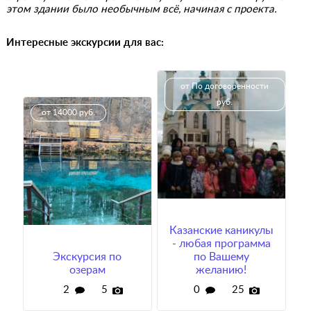
этом здании было необычным всё, начиная с проекта.
Интересные экскурсии для вас:
от По договоренности
руб.
от 14000 руб.
Казанские каникулы
- любая программа
Экскурсия по
по Вашему
озерам
желанию!
2
5
0
25