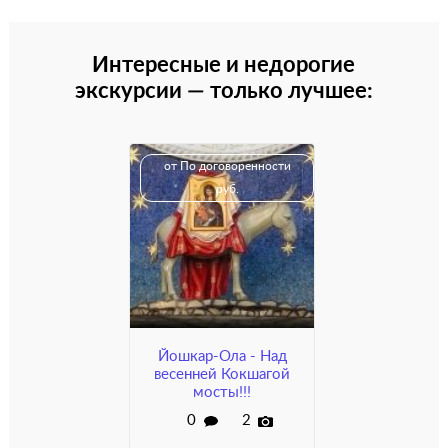
Интересные и недорогие
экскурсии — только лучшее:
от По договоренности
руб.
Йошкар-Ола - Над
весенней Кокшагой
мосты!!!
0
2