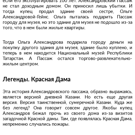
если его эксплуатировать 100 лет. Александровский Пассаж
не стал доходным домом. Он приносил лишь убытки. И
тогда купец продал здание своей сестре, Ольге
Александровой-Гейнс. Ольга пыталась подарить Пассаж
городу для музея, но это здание для музея не подошло из-за
того, что в нем были жилые квартиры.
Тогда Ольга Александрова подарила городу деньги на
покупку другого здания для музея, здание было куплено, и
теперь в нем находится Национальный музей Республики
Татарстан. А Пассаж остался торгово-развлекательно-
жилым центром.
Легенды. Красная Дама
Эта история Александровского пассажа, образно выражаясь,
является версией дневной Казани. Но есть еще другая
версия. Версия таинственной, сумеречной Казани. Куда же
без легенд? Она говорит совсем другое. Якобы купец
Александров бежал прочь из своего дома из-за визитов
загадочной Красной дамы. Там, где появлялась Красная Дама,
непременно случались пожары.